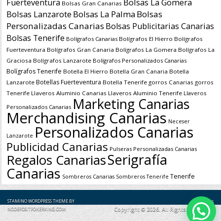
Bolsas La Gomera
Fuerteventura
Bolsas Gran Canarias
Bolsas Lanzarote
Bolsas La Palma
Bolsas
Personalizadas Canarias
Bolsas Publicitarias Canarias
Bolsas Tenerife
Bolígrafos Canarias
Bolígrafos El Hierro
Bolígrafos
Fuerteventura
Bolígrafos Gran Canaria
Bolígrafos La Gomera
Bolígrafos La
Graciosa
Bolígrafos Lanzarote
Bolígrafos Personalizados Canarias
Bolígrafos Tenerife
Botella El Hierro
Botella Gran Canaria
Botella
Botellas Fuerteventura
Lanzarote
Botella Tenerife
gorros Canarias
gorros
Tenerife
Llaveros Aluminio Canarias
Llaveros Aluminio Tenerife
Llaveros
Marketing Canarias
Personalizados Canarias
Merchandising Canarias
Neceser
Personalizados Canarias
Lanzarote
Publicidad Canarias
Pulseras Personalizadas Canarias
Serigrafía
Regalos Canarias
Canarias
Tenerife
Sombreros Canarias
Sombreros Tenerife
Pedidos
STAMINO WORDPRESS THEME
BY
Copyright © 2026. All Rights Reserved.
NODEPOSITPOKERKING.COM