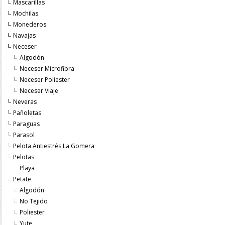
Mascarillas
Mochilas
Monederos
Navajas
Neceser
Algodón
Neceser Microfibra
Neceser Poliester
Neceser Viaje
Neveras
Pañoletas
Paraguas
Parasol
Pelota Antiestrés La Gomera
Pelotas
Playa
Petate
Algodón
No Tejido
Poliester
Yute